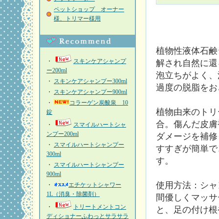
ペットショップ オーナー
様、トリマー様用
植物性液体石鹸
・
スキンケアシャンプ
解され自然に還
ー200ml
泡立ちがよく、
・
スキンケアシャンプー300ml
過度の脱脂をお
・
スキンケアシャンプー900ml
・
コラーゲン炭酸泉 10
植物由来のトリ
錠
合。傷んだ皮膚
・
スマイルハートシャ
ンプー200ml
ダメージを補修
・
スマイルハートシャンプー
すすぎが簡単で
300ml
す。
・
スマイルハートシャンプー
900ml
使用方法：シャ
・
エチケットシャワー
1L（消臭・除菌剤）
間優しくマッサ
・
トリートメントコン
と、足の付け根
ディショナーふわっとサラサラ