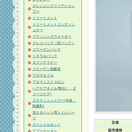
クレンジングリペアシャン
プー
トリートメント
トリートメントコンディシ
ョナー
ブラッシングウォーター
クレイパック（泥パック）
コラーゲンパック
ミネラルパック
タラソテラピー
コラーゲン炭酸泉
アロマオイル
アロマミストコロン
ヘアケアオイル(艶出し・ダ
メージケア)
エチケットシャワー(消臭・
除菌剤)
洗えるペット用トイレシー
ツ
定価
スペシャルセット
販売価格
アプリケーター