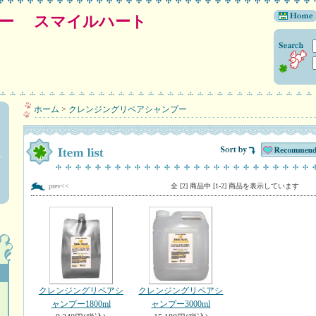
プー スマイルハート
ホーム
>
クレンジングリペアシャンプー
prev<<
全 [2] 商品中 [1-2] 商品を表示しています
クレンジングリペアシ
クレンジングリペアシ
ャンプー1800ml
ャンプー3000ml