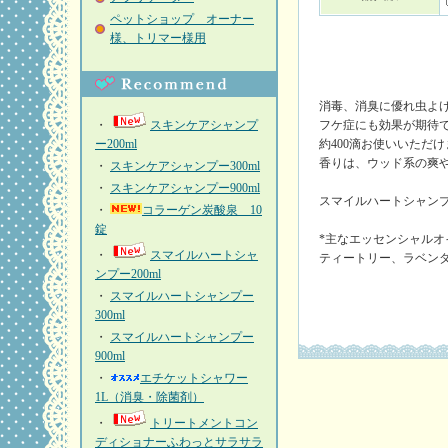
ペットショップ オーナー
様、トリマー様用
消毒、消臭に優れ虫よ
・
スキンケアシャンプ
フケ症にも効果が期待
ー200ml
約400滴お使いいただ
香りは、ウッド系の爽
・
スキンケアシャンプー300ml
・
スキンケアシャンプー900ml
スマイルハートシャン
・
コラーゲン炭酸泉 10
錠
*主なエッセンシャルオ
・
スマイルハートシャ
ティートリー、ラベン
ンプー200ml
・
スマイルハートシャンプー
300ml
・
スマイルハートシャンプー
900ml
・
エチケットシャワー
1L（消臭・除菌剤）
・
トリートメントコン
ディショナーふわっとサラサラ