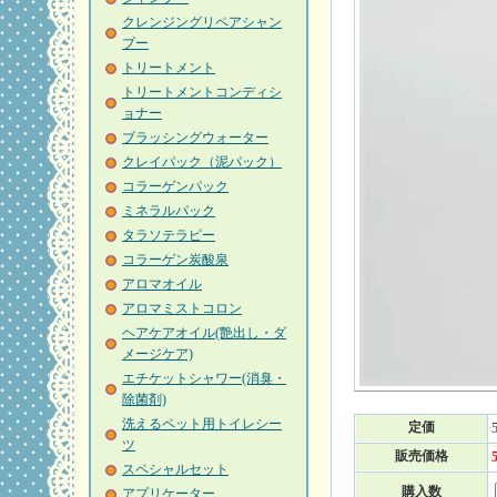
クレンジングリペアシャン
プー
トリートメント
トリートメントコンディシ
ョナー
ブラッシングウォーター
クレイパック（泥パック）
コラーゲンパック
ミネラルパック
タラソテラピー
コラーゲン炭酸泉
アロマオイル
アロマミストコロン
ヘアケアオイル(艶出し・ダ
メージケア)
エチケットシャワー(消臭・
除菌剤)
洗えるペット用トイレシー
定価
ツ
販売価格
スペシャルセット
購入数
アプリケーター