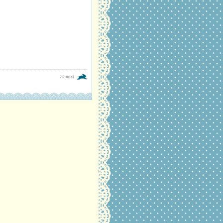
>>next