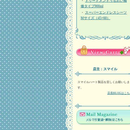
・
トリートメントうるおい補
修タイプ900ml
・
スーパーエンドレスシーツ
Mサイズ（45×60）
店主：スマイル
スマイルハート製品を宜しくお願いしま
す。
店長BLOGはこ