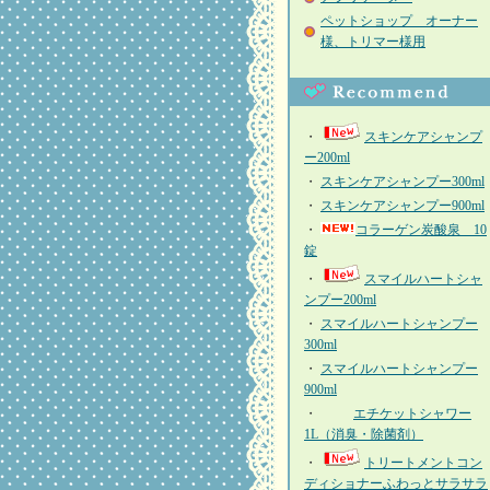
ペットショップ オーナー
様、トリマー様用
・
スキンケアシャンプ
ー200ml
・
スキンケアシャンプー300ml
・
スキンケアシャンプー900ml
・
コラーゲン炭酸泉 10
錠
・
スマイルハートシャ
ンプー200ml
・
スマイルハートシャンプー
300ml
・
スマイルハートシャンプー
900ml
・
エチケットシャワー
1L（消臭・除菌剤）
・
トリートメントコン
ディショナーふわっとサラサラ