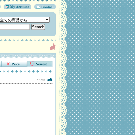
>>next