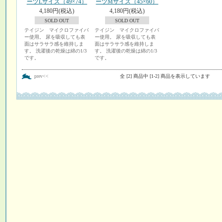
ーツLサイズ（49×74）
ーツMサイズ（45×60）
4,180円(税込)
4,180円(税込)
SOLD OUT
SOLD OUT
テイジン マイクロファイバ
テイジン マイクロファイバ
ー使用。 尿を吸収しても表
ー使用。 尿を吸収しても表
面はサラサラ感を維持しま
面はサラサラ感を維持しま
す。 洗濯後の乾燥は綿の1/3
す。 洗濯後の乾燥は綿の1/3
です。
です。
prev<<
全 [2] 商品中 [1-2] 商品を表示しています